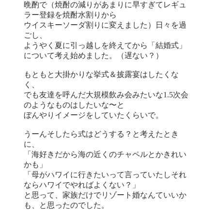
晩酌で（焼酎の減りがあまりに早すぎてレギュ
ラー登録を焼酎水割りから
ウイスキーソーダ割りに変えました）日々を過
ごし、
ようやく夏に引っ越しを終えてから「結婚式」
について考え始めました。（遅ない？）
もともと大掛かりな挙式＆披露宴はしたくな
く、
でも友達を呼んだ大規模飲み会みたいな1.5次会
のようなものはしたいな〜と
ぼんやりイメージをしていたくらいで。
うーんそしたら式はどうする？と考えたとき
に、
「海好きだから海の近くのチャペルとかきれい
かも」
「母がハワイに行きたいって言っていたしそれ
ならハワイでやればよくない？」
と思って、家族だけでリゾート婚なんていいか
も、と思ったのでした。